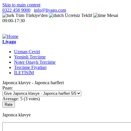
Skip to main content
0322 458 9000
info@liyago.com
Tüm Türkiye'den
Ücretsiz Teklif
Mesai
09:00-17:30
Liyago
Uzman Çeviri
Yeminli Tercüme
Noter Onaylı Tercüme
Tercüme Fiyatları
İLETİŞİM
Japonca klavye - Japonca harfleri
Puan:
Average:
5
(
3
votes)
Japonca klavye