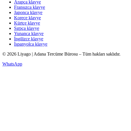
Arapça klavye
Fransızca klavye
Japonca klavye
Korece klavye
Kürtçe klavye
Sırpça klavye
Yunanca klavye
İngilizce klavye
İspanyolca klavye
© 2026 Liyago | Adana Tercüme Bürosu – Tüm hakları saklıdır.
WhatsApp