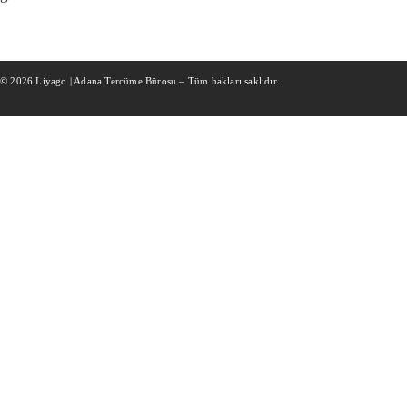
© 2026 Liyago | Adana Tercüme Bürosu – Tüm hakları saklıdır.