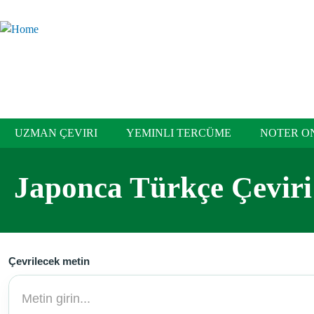
Skip to main content
Liyago
UZMAN ÇEVIRI
YEMINLI TERCÜME
NOTER O
Japonca Türkçe Çeviri
Çevrilecek metin