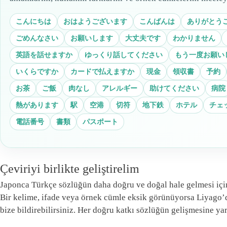
こんにちは
おはようございます
こんばんは
ありがとう
ごめんなさい
お願いします
大丈夫です
わかりません
英語を話せますか
ゆっくり話してください
もう一度お願い
いくらですか
カードで払えますか
現金
領収書
予約
お茶
ご飯
肉なし
アレルギー
助けてください
病院
熱があります
駅
空港
切符
地下鉄
ホテル
チェ
電話番号
書類
パスポート
Çeviriyi birlikte geliştirelim
Japonca Türkçe sözlüğün daha doğru ve doğal hale gelmesi için 
Bir kelime, ifade veya örnek cümle eksik görünüyorsa Liyago’
bize bildirebilirsiniz. Her doğru katkı sözlüğün gelişmesine yar