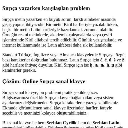
Sırpça yazarken karşılaşılan problem
Sırpça metin yazarken en büyük sorun, farklı alfabeler arasında
geçiş yapma ihtiyacıdır. Bir metin Kiril harfleriyle yazılabilirken,
başka bir metin Latin harfleriyle hazırlanmak zorunda olabilir.
Örneğin resmi metinlerde, akademik çalışmalarda veya çeviri
işlemlerinde Kiril alfabesi tercih edilebilir. Günlük yazışmalarda ve
internet kullanımında ise Latin alfabesi daha sık kullanılabilir.
Standart Türkçe, İngilizce veya Almanca klavyelerde Sırpçaya özgü
bazı karakterler doğrudan bulunmaz. Latin Sırpça için
č
,
ć
,
đ
,
š
ve
ž
gibi harflere ihtiyaç duyulur. Kiril Sırpça için ise
ђ
,
љ
,
њ
,
ћ
,
џ
gibi
karakterler gerekir.
Çözüm: Online Sırpça sanal klavye
Sırpça sanal klavye, bu problemi pratik şekilde çözer.
Bilgisayarınıza özel bir Sırpça klavye bağlamadan veya sistem
ayarlarınızı değiştirmeden Sırpça karakterlerle yazı yazabilirsiniz.
Ekranda görüntülenen sanal klavye üzerinden harfleri fareyle
seçebilir ve metninizi kolayca oluşturabilirsiniz.
Bu sanal klavye ile hem
Serbian Cyrillic
hem de
Serbian Latin
seçenekleri kullanılabilir. Böylece ihtiyacınıza göre Kiril veya Latin