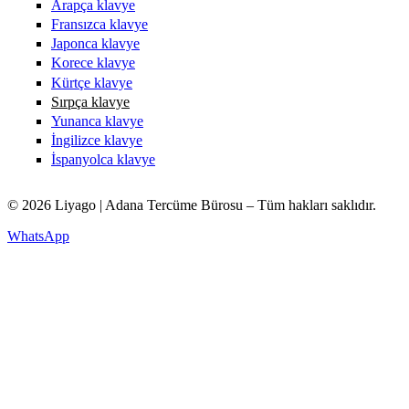
Arapça klavye
Fransızca klavye
Japonca klavye
Korece klavye
Kürtçe klavye
Sırpça klavye
Yunanca klavye
İngilizce klavye
İspanyolca klavye
© 2026 Liyago | Adana Tercüme Bürosu – Tüm hakları saklıdır.
WhatsApp