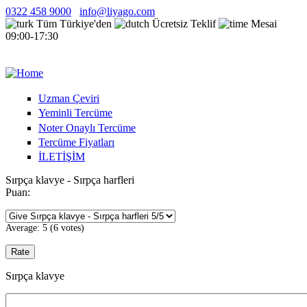
Skip to main content
0322 458 9000
info@liyago.com
Tüm Türkiye'den
Ücretsiz Teklif
Mesai
09:00-17:30
Liyago
Uzman Çeviri
Yeminli Tercüme
Noter Onaylı Tercüme
Tercüme Fiyatları
İLETİŞİM
Sırpça klavye - Sırpça harfleri
Puan:
Average:
5
(
6
votes)
Sırpça klavye