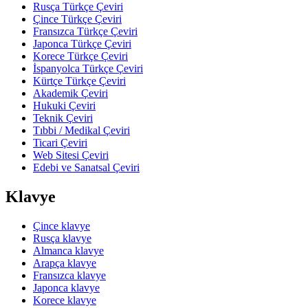
Rusça Türkçe Çeviri
Çince Türkçe Çeviri
Fransızca Türkçe Çeviri
Japonca Türkçe Çeviri
Korece Türkçe Çeviri
İspanyolca Türkçe Çeviri
Kürtçe Türkçe Çeviri
Akademik Çeviri
Hukuki Çeviri
Teknik Çeviri
Tıbbi / Medikal Çeviri
Ticari Çeviri
Web Sitesi Çeviri
Edebi ve Sanatsal Çeviri
Klavye
Çince klavye
Rusça klavye
Almanca klavye
Arapça klavye
Fransızca klavye
Japonca klavye
Korece klavye