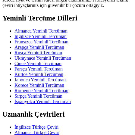
çeviri ihtiyaçlarınız için güvenilir bir çözüm ortağıyız.
Yeminli Tercüme Dilleri
Almanca Yeminli Tercüman
İngilizce Yeminli Tercüman
Fransızca Yeminli Tercüman
Arapça Yeminli Tercüman
Rusça Yeminli Tercüman
Ukraynaca Yeminli Tercüman
Çince Yeminli Tercüman
Farsça Yeminli Tercüman
Kürtçe Yeminli Tercüman
Japonca Yeminli Tercüman
Korece Yeminli Tercüman
Romence Yeminli Tercüman
Sırpça Yeminli Tercüman
İspanyolca Yeminli Tercüman
Uzmanlık Çevirileri
İngilizce Türkçe Çeviri
Almanca Türkçe Çeviri