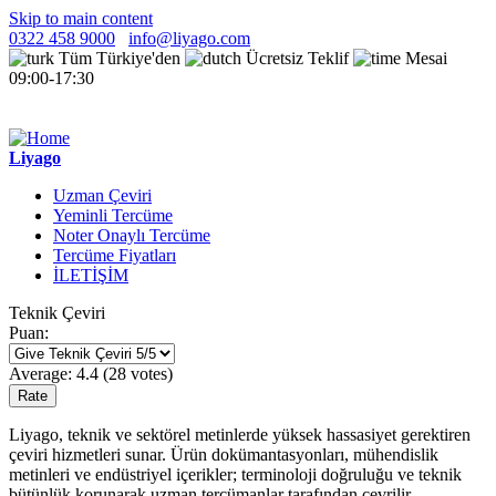
Skip to main content
0322 458 9000
info@liyago.com
Tüm Türkiye'den
Ücretsiz Teklif
Mesai
09:00-17:30
Liyago
Uzman Çeviri
Yeminli Tercüme
Noter Onaylı Tercüme
Tercüme Fiyatları
İLETİŞİM
Teknik Çeviri
Puan:
Average:
4.4
(
28
votes)
Liyago, teknik ve sektörel metinlerde yüksek hassasiyet gerektiren
çeviri hizmetleri sunar. Ürün dokümantasyonları, mühendislik
metinleri ve endüstriyel içerikler; terminoloji doğruluğu ve teknik
bütünlük korunarak uzman tercümanlar tarafından çevrilir.