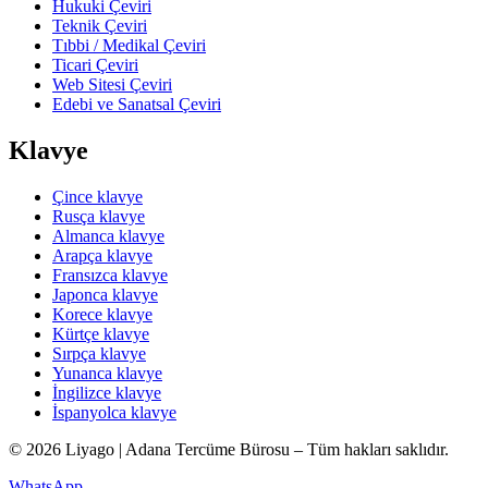
Hukuki Çeviri
Teknik Çeviri
Tıbbi / Medikal Çeviri
Ticari Çeviri
Web Sitesi Çeviri
Edebi ve Sanatsal Çeviri
Klavye
Çince klavye
Rusça klavye
Almanca klavye
Arapça klavye
Fransızca klavye
Japonca klavye
Korece klavye
Kürtçe klavye
Sırpça klavye
Yunanca klavye
İngilizce klavye
İspanyolca klavye
© 2026 Liyago | Adana Tercüme Bürosu – Tüm hakları saklıdır.
WhatsApp