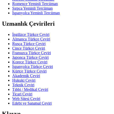
Romence Yeminli Tercüman
Sırpça Yeminli Tercüman
İspanyolca Yeminli Tercüman
Uzmanlık Çevirileri
İngilizce Türkçe Çeviri
Almanca Türkçe Çeviri
Rusça Türkçe Çeviri
Çince Türkçe Çeviri
Fransızca Türkçe Çeviri
Japonca Türkçe Çeviri
Korece Türkçe Çeviri
İspanyolca Türkçe Çeviri
Kürtçe Türkçe Çeviri
Akademik Çeviri
Hukuki Çeviri
Teknik Çeviri
Tıbbi / Medikal Çeviri
Ticari Çeviri
Web Sitesi Çeviri
Edebi ve Sanatsal Çeviri
Klavye