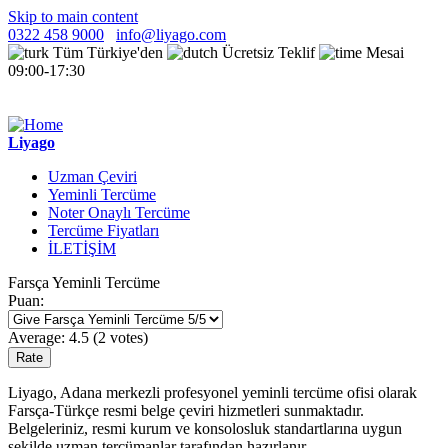
Skip to main content
0322 458 9000
info@liyago.com
Tüm Türkiye'den
Ücretsiz Teklif
Mesai
09:00-17:30
Liyago
Uzman Çeviri
Yeminli Tercüme
Noter Onaylı Tercüme
Tercüme Fiyatları
İLETİŞİM
Farsça Yeminli Tercüme
Puan:
Average:
4.5
(
2
votes)
Liyago, Adana merkezli profesyonel yeminli tercüme ofisi olarak
Farsça-Türkçe resmi belge çeviri hizmetleri sunmaktadır.
Belgeleriniz, resmi kurum ve konsolosluk standartlarına uygun
şekilde uzman tercümanlar tarafından hazırlanır.