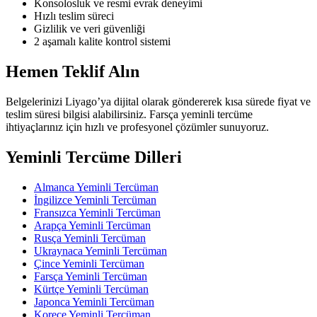
Konsolosluk ve resmi evrak deneyimi
Hızlı teslim süreci
Gizlilik ve veri güvenliği
2 aşamalı kalite kontrol sistemi
Hemen Teklif Alın
Belgelerinizi Liyago’ya dijital olarak göndererek kısa sürede fiyat ve
teslim süresi bilgisi alabilirsiniz. Farsça yeminli tercüme
ihtiyaçlarınız için hızlı ve profesyonel çözümler sunuyoruz.
Yeminli Tercüme Dilleri
Almanca Yeminli Tercüman
İngilizce Yeminli Tercüman
Fransızca Yeminli Tercüman
Arapça Yeminli Tercüman
Rusça Yeminli Tercüman
Ukraynaca Yeminli Tercüman
Çince Yeminli Tercüman
Farsça Yeminli Tercüman
Kürtçe Yeminli Tercüman
Japonca Yeminli Tercüman
Korece Yeminli Tercüman