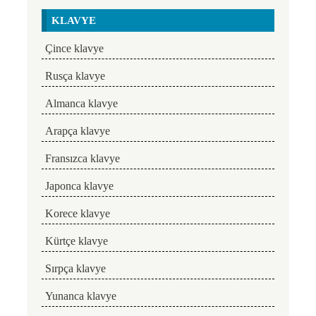
KLAVYE
Çince klavye
Rusça klavye
Almanca klavye
Arapça klavye
Fransızca klavye
Japonca klavye
Korece klavye
Kürtçe klavye
Sırpça klavye
Yunanca klavye