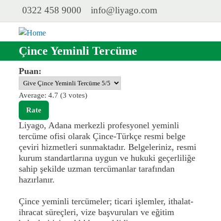
Skip to main content
0322 458 9000
info@liyago.com
Liyago
Çince Yeminli Tercüme
Puan:
Average:
4.7
(
3
votes)
Liyago, Adana merkezli profesyonel yeminli
tercüme ofisi olarak Çince-Türkçe resmi belge
çeviri hizmetleri sunmaktadır. Belgeleriniz, resmi
kurum standartlarına uygun ve hukuki geçerliliğe
sahip şekilde uzman tercümanlar tarafından
hazırlanır.
Çince yeminli tercümeler; ticari işlemler, ithalat-
ihracat süreçleri, vize başvuruları ve eğitim