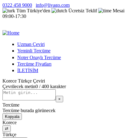
Skip to main content
0322 458 9000
info@liyago.com
Tüm Türkiye'den
Ücretsiz Teklif
Mesai
09:00-17:30
Liyago
Uzman Çeviri
Yeminli Tercüme
Noter Onaylı Tercüme
Tercüme Fiyatları
İLETİŞİM
Korece Türkçe Çeviri
Çevrilecek metin
0
/ 400 karakter
×
Tercüme
Tercüme burada görünecek
Kopyala
Korece
⇄
Türkçe