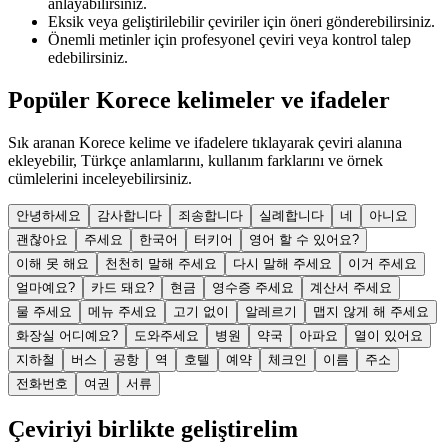
anlayabilirsiniz.
Eksik veya geliştirilebilir çeviriler için öneri gönderebilirsiniz.
Önemli metinler için profesyonel çeviri veya kontrol talep
edebilirsiniz.
Popüler Korece kelimeler ve ifadeler
Sık aranan Korece kelime ve ifadelere tıklayarak çeviri alanına
ekleyebilir, Türkçe anlamlarını, kullanım farklarını ve örnek
cümlelerini inceleyebilirsiniz.
안녕하세요
감사합니다
죄송합니다
실례합니다
네
아니요
괜찮아요
주세요
한국어
터키어
영어 할 수 있어요?
이해 못 해요
천천히 말해 주세요
다시 말해 주세요
이거 주세요
얼마예요?
카드 돼요?
현금
영수증 주세요
계산서 주세요
물 주세요
메뉴 주세요
고기 없이
알레르기
맵지 않게 해 주세요
화장실 어디예요?
도와주세요
병원
약국
아파요
열이 있어요
지하철
버스
공항
역
호텔
예약
체크인
이름
주소
전화번호
여권
서류
Çeviriyi birlikte geliştirelim