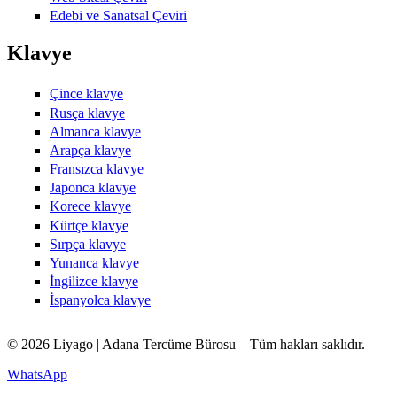
Edebi ve Sanatsal Çeviri
Klavye
Çince klavye
Rusça klavye
Almanca klavye
Arapça klavye
Fransızca klavye
Japonca klavye
Korece klavye
Kürtçe klavye
Sırpça klavye
Yunanca klavye
İngilizce klavye
İspanyolca klavye
© 2026 Liyago | Adana Tercüme Bürosu – Tüm hakları saklıdır.
WhatsApp