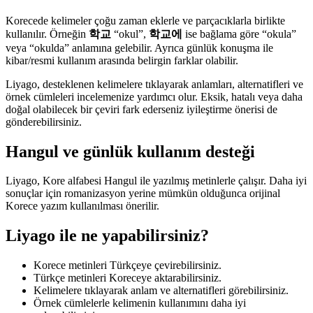
Korecede kelimeler çoğu zaman eklerle ve parçacıklarla birlikte
kullanılır. Örneğin
학교
“okul”,
학교에
ise bağlama göre “okula”
veya “okulda” anlamına gelebilir. Ayrıca günlük konuşma ile
kibar/resmi kullanım arasında belirgin farklar olabilir.
Liyago, desteklenen kelimelere tıklayarak anlamları, alternatifleri ve
örnek cümleleri incelemenize yardımcı olur. Eksik, hatalı veya daha
doğal olabilecek bir çeviri fark ederseniz iyileştirme önerisi de
gönderebilirsiniz.
Hangul ve günlük kullanım desteği
Liyago, Kore alfabesi Hangul ile yazılmış metinlerle çalışır. Daha iyi
sonuçlar için romanizasyon yerine mümkün olduğunca orijinal
Korece yazım kullanılması önerilir.
Liyago ile ne yapabilirsiniz?
Korece metinleri Türkçeye çevirebilirsiniz.
Türkçe metinleri Koreceye aktarabilirsiniz.
Kelimelere tıklayarak anlam ve alternatifleri görebilirsiniz.
Örnek cümlelerle kelimenin kullanımını daha iyi