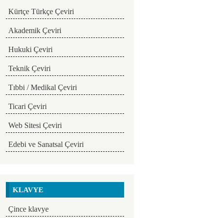
Kürtçe Türkçe Çeviri
Akademik Çeviri
Hukuki Çeviri
Teknik Çeviri
Tıbbi / Medikal Çeviri
Ticari Çeviri
Web Sitesi Çeviri
Edebi ve Sanatsal Çeviri
KLAVYE
Çince klavye