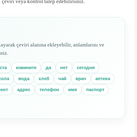
çeviri veya kontrol talep edebilirsiniz.
ayarak çeviri alanına ekleyebilir, anlamlarını ve
niz.
ста
извините
да
нет
сегодня
кола
вода
хлеб
чай
врач
аптека
ент
адрес
телефон
имя
паспорт