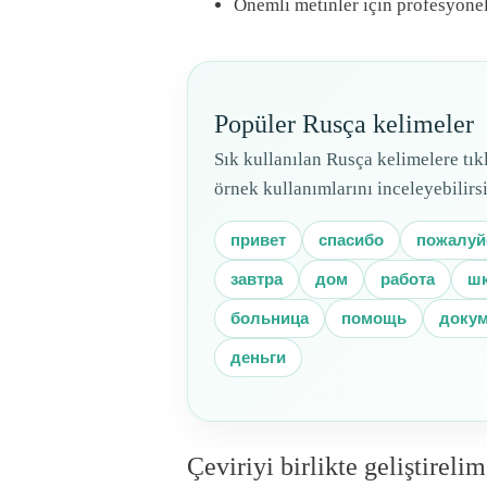
Önemli metinler için profesyonel 
Popüler Rusça kelimeler
Sık kullanılan Rusça kelimelere tıkl
örnek kullanımlarını inceleyebilirsi
привет
спасибо
пожалуй
завтра
дом
работа
ш
больница
помощь
докум
деньги
Çeviriyi birlikte geliştirelim