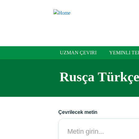
Skip to main content
Liyago
UZMAN ÇEVIRI
YEMINLI T
Rusça Türkçe
Çevrilecek metin