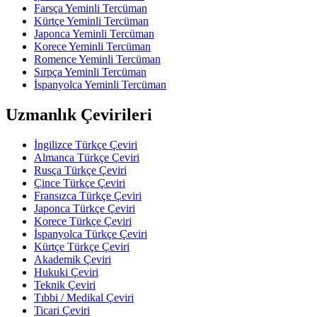
Farsça Yeminli Tercüman
Kürtçe Yeminli Tercüman
Japonca Yeminli Tercüman
Korece Yeminli Tercüman
Romence Yeminli Tercüman
Sırpça Yeminli Tercüman
İspanyolca Yeminli Tercüman
Uzmanlık Çevirileri
İngilizce Türkçe Çeviri
Almanca Türkçe Çeviri
Rusça Türkçe Çeviri
Çince Türkçe Çeviri
Fransızca Türkçe Çeviri
Japonca Türkçe Çeviri
Korece Türkçe Çeviri
İspanyolca Türkçe Çeviri
Kürtçe Türkçe Çeviri
Akademik Çeviri
Hukuki Çeviri
Teknik Çeviri
Tıbbi / Medikal Çeviri
Ticari Çeviri